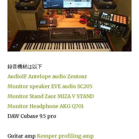
録音機材は以下
AudioIF Antelope audio Zentour
Monitor speaker EVE audio SC205
Monitor Stand Zaor MIZA V STAND
Monitor Headphone AKG Q701
DAW Cubase 9.5 pro
Guitar amp
Kemper profiling amp