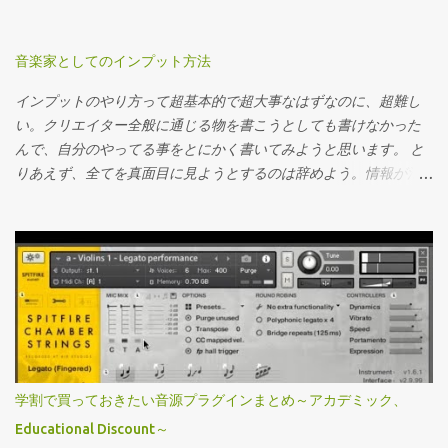
edgeピックアップ。大体想像通りの音がします。弦はエリクサ
で非常に参考になりました。 今回は音作りと機材の部分に関して
ー。 シールドはこれ 音が好みなので。中域がグッと前に来ます、
本人の回答を交えながらまとめておきます。 ライブと録音の機材
が９ｍの物を譲り受けたので録音に長いものはちょっとよろしく
の使い分けやギターの選び方などなど。 引用部分は本人の発言を
音楽家としてのインプット方法
無いなと思いながらそのままです…正月セールで新調しようかな。
意訳した物になります、参考にどうぞ。 ライブでのセット なんせ
インプットのやり方って超基本的で超大事なはずなのに、超難し
音作りの準備 はい、ギターを繋いでシミュなりマルチエフェクタ
地球の裏側から来てるからな笑なるべく軽くというのは意識して
い。クリエイター全般に通じる物を書こうとしても書けなかった
ーなりを起動してまずやるのは、ギターアンプ選びですね。まあ
いる。ギターシステムに関してはFractalのAx-8、これをラインで
んで、自分のやってる事をとにかく書いてみようと思います。 と
好きなもの使いましょう。歪みの質はどうしてもアンプで決まっ
外に出している。ただステージ上が寂しくなるのは嫌なのでパワ
りあえず、全てを真面目に見ようとするのは辞めよう。情報が氾
てしまいます。マーシャルでメサの音は出ない。（MESAにもマー
ーアンプを持ち込んでいる。 Fractalのフロアモデルのみですね…
濫してる今の時代にそれは疲れるから、ザッっと見て良さそうな
シャル系のアンプはありますけど）。僕がジャキっとしたハイゲ
特にラック機材も無しでした。キャビネットに関してはスラント
ら後でしっかりするを徹底してやろう。（合う合わないはあると
インアンプが好きなのでENGLの上下セット。恐らく本人もENGL
の金属板が横に付いているタイプでしたので恐らくこちら Mesa
思う） ピンと来たら、それを保存、後でゆったり見る。ピンと来
のアンプ使っている気がする…。エディット慣れしてる人は良いで
Boogie 4x12 Recto Standard Slant Cabinet/ARMOR ギターはShurを
る来ないが感性を磨く訳だから…。 あとは数を増やす為にプラット
すが、まずはキャビはヘッド準拠のキャビネットを選択しましょ
ノーマルチューニングとダウンチューニングで使い分け。サイド
フォームを使いこなして自動化を行う。ザッピングをして、仕分
う。 EQを並べる 目標とする歪み感にゲインとマスターをとりあ...
ギターの方はAristidiusを使い分け、ベースはDingwallの6弦5弦の
けを行うとプラットフォームのレコメンド力も変わってくるの
セットでした。（撮影禁止だったので撮れていません） パッチの
で。結局AIも使い様ですね。 あとは何気ない情報から、欲しい情
踏みかえに関してはPCからMIDIでAX-8を駆動させて全部自動でや
報を抜き取る技術が大事だなと思っています。 それでは具体例。
っている（俺は怠け者だからｗ）との事。 同期音源でドラマーに
Spotify Spotifyは結構慣れるまで時間がかかった。そもそも自分何
はクリックを送って前三人はフロアモニターで、次のツアーから
学割で買っておきたい音源プラグインまとめ～アカデミック、
聴いてたっけ？みたいな。 なので、一通り自分の好きな音楽を再
は全員イヤーモニターにする予定らしいです。 ライブでは非常に
Educational Discount～
生して、AIを調教しつつ、以下のプレイリストを常時チェックし
簡素（まだClapperという小さいキャパでのワンマンというのもあ