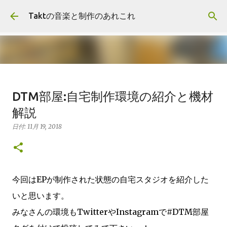
スキップしてメイン コンテンツに移動
Taktの音楽と制作のあれこれ
報告:First EP"Duality"リリースし
DTM部屋:自宅制作環境の紹介と機材
ました
解説
日付:
11月 10, 2018
報告
日付:
11月 19, 2018
0
今回はEPが制作された状態の自宅スタジオを紹介した
いと思います。
みなさんの環境もTwitterやInstagramで#DTM部屋