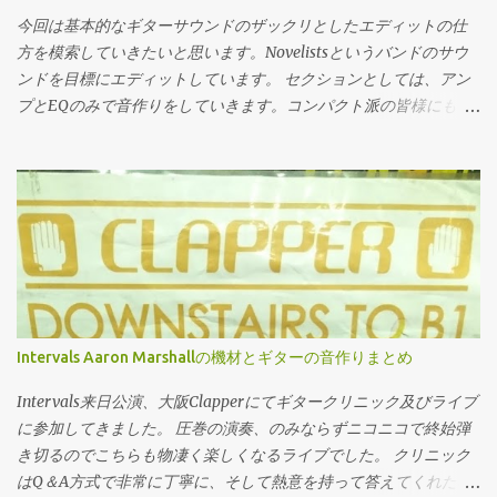
即興として弾けるか、という目的で作られた物です。 この違い、
ィープとか縦移動のフレーズ、表現をしたい人。どうぞ多弦を使
今回は基本的なギターサウンドのザックリとしたエディットの仕
どこに現れるかと言いますと 禁則 すなわちやってはいけない事。
ってください。 だって弦の本数が足りないとそもそもその表現が
方を模索していきたいと思います。Novelistsというバンドのサウ
音楽として崩壊してしまうからやっ...
出来ませんから。やりたい事がそこにあるなら仕方無い。 低めで
ンドを目標にエディットしています。 セクションとしては、アン
開放の鳴りが二つ欲しい。まぁこれも多弦導入には悪くない理由
プとEQのみで音作りをしていきます。コンパクト派の皆様にも、
だと思います。これも弦の本数増やさないとどうにもなりませ
またDAW標準のシミュを使ってる方にも参考になるかと思いま
ん。ですが選び方を間違えると開放弦特有のオープンさは失われ
す。 使用機材紹介 さて今回使用している機材ですが… アンプシミ
ます。 あとチューニングに凝りたい人とか。 5弦がかっこいいと
ュレーターはこちら ドーン。うちの高級オーディオインターフェ
思う。どうぞ5弦を買って下さい。憧れ、趣味、これに勝るものは
ース、Zentour内蔵のアンプシミュレーターです。Zentour自体に
ありません。大好きなギタリストのシグネチャーを買うのと同
FPGAが内蔵されていて、最近はFPGAを使ってのアナログ機材のシ
じ。 ただ、もしそれでバンドメンバーからキックされたらしょう
ミュレートに益々気合が入ってます。 頑張れAntelope。ベースア
がないよねって話なんですよね。 プレイング面でも、そもそもの
ンプも３つぐらいでいいので追加して下さいお願いします。ちな
構造の面でも5弦ベースは難しい面があります。 5弦ベースのデメ
みにこのアンシミュの元のソフトウェアはOverloud製のTH3と同
リット 5弦ベースのデメリットを考えてみましょう。その為にはエ
一でどちらも所持していますが、ハードウェアベースの方が音が
Intervals Aaron Marshallの機材とギターの音作りまとめ
レべのデファクトスタンダードとなった四弦ジャズベースとの比
良いのでこちらを使用します。 ギター 見た目と梅田島村楽器の素
較は避けて通れない道です。 5弦用ネック（多弦もそう）は鳴りが
晴らしいアンプに乗せられて買ってしまった７弦。めっちゃ悪口
Intervals来日公演、大阪Clapperにてギタークリニック及びライブ
悪い 5弦用（多弦）ネックというのは物理的に幅が増えるため、ネ
言うけどなんやかんや手放さないで使い続けるんじゃないでしょ
に参加してきました。 圧巻の演奏、のみならずニコニコで終始弾
ック自体の質量が大...
うか。こいつはまた後程レビューを書きます。アッシュボディ、
き切るのでこちらも物凄く楽しくなるライブでした。 クリニック
メイプルブビンガ３ｐの高域のシャキッとしたディマジオFusion
はQ＆A方式で非常に丁寧に、そして熱意を持って答えてくれたの