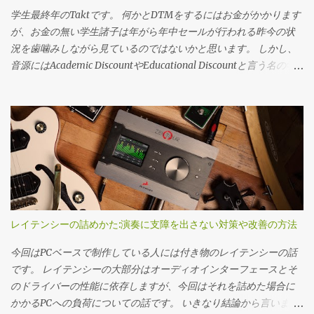
ている。 Discover Weekly 週一更新、30曲をレコメンドしてくれ
るかもしれません）なセット。 一方で最新アルバムでの音作りに
学生最終年のTaktです。 何かとDTMをするにはお金がかかります
る。既にお気に入りに入れてる曲がレコメンドされる事はほぼ無
関しては全部生アンプとクレイジーなぐらいのODという事で実機
が、お金の無い学生諸子は年がら年中セールが行われる昨今の状
い。 あなたのTopmix これが割と曲者で、ポップス聞きまくって
を使って行っているようです。 アンプでやった事をFractalに全て
況を歯噛みしながら見ているのではないかと思います。 しかし、
Popmixを開くとお気に入り曲だらけになって酷い事になる。逆に
落とし込んでいるので少し大変だった～と言っていましたが、ク
音源にはAcademic DiscountやEducational Discountと言う名の学
久しぶりにJazz聴いたな～って時にJazz mixをチェックすると程よ
リニックでバックトラックに合わせて4曲実演してくれたのです
割があります。 2割3割は当たりまえ、半額の物を存在します。 社
い感じになったりする。なのでTopmixは、更にDigを深めたい時
が…正直PAレベルでは遜色ない音（ほぼイメージ通りの音）は出て
会の荒波に出る前に買っておきたいおすすめ音源の備忘録です。
に開く。 キュレーターを探し出してそれを常にチェックとかはや
ました。 アンプ 最新...
気付いたら随時更新します。 オケ関係 元がたっかいので助かるや
っていない。僕は属人的な情報は基本Twitterの雑多な中から探す
つ。 Spitfire audio Chamber Strings オーケストラライブラリベン
のが好きなので、そこで誰かのレコメンドとかPlaylistを見れば良
ダーとしてはトップランナーのベンダー。 色んな事に対応出来る
いので。 一通り自分の好きな音楽を再生、の段階で自分のリファ
ChamberサイズのStringsが一番欲しいです。 Hans zimmer
レンスリストを作ってしまっても良いと思う。 僕のリファレンス
Percussion、Synphonicシリーズ、BBCオーケストラ… 僕も今メイ
プレイリストはこちら Youtube Youtubeは複垢運用していて、なる
ンで使ってるし今後も拡張するつもり。セールがGWとBFか年末の
べく音楽に関する情報、tipsを調べたいアカウントはそれだけを。
数日間のセールしかないし、個々の製品で最大40％オフ、コレク
レイテンシーの詰めかた:演奏に支障を出さない対策や改善の方法
完全に趣味の野球の動画とかは別アカウント運用している。（最
ションで60％オフ。ただこれも製品によっては下げ幅低い事も多
近シークレットモードでやるとお気に入りが汚染されないと聞い
い。学割は30％オフ。コレクション、単一製品問わず。セール価
今回はPCベースで制作している人には付き物のレイテンシーの話
た。）プラットフォーム側のおススメが強い状況が更に続いてい
格にはかからないです。 セールで欲しいセットが値引きになれば
です。 レイテンシーの大部分はオーディオインターフェースとそ
る中でいつまでこの手法が役に立つか分からないが… 良いかもと
良いけど、緊急で欲しいとかなれば学割でさっと買った方が良い
のドライバーの性能に依存しますが、今回はそれを詰めた場合に
思...
と思います Cinesample 割と大本命、オーケストラライブラリのベ
かかるPCへの負荷についての話です。 いきなり結論から言います