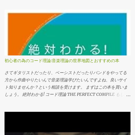
初心者の為のコード理論:音楽理論の世界地図とおすすめの本
さてギタリストだったり、ベーシストだったりバンドをやってる
方から作曲やりたいんで音楽理論学びたいんですよね、良いサイ
ト知りませんか？という相談を受けます。 まずはこの本を買いま
しょう。 絶対わかる! コード理論 THE PERFECT COMPILE もしく
はこの本。 サルでも分かる音楽理論［上巻］ いやぶっちゃけコー
ド理論（もしくはポピュラー音楽理論）と名の付いてる本であれ
ばなんでも大丈夫です。ネットにある有象無象に比べれば100倍マ
シです。 なぜか これはコード理論というものの特質のせいです。
別にネットの情報やライターが下手くそとかそんなんじゃないん