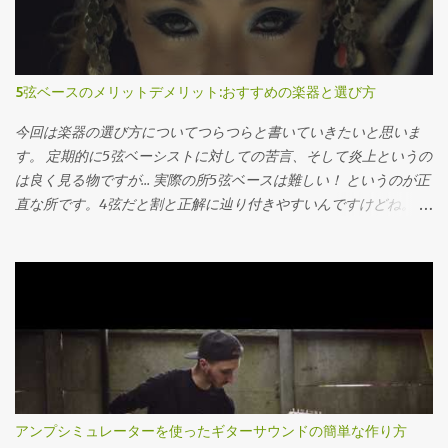
です。 コード理論は英語で言うa b cを学んだ直後の文形までの内
容、数学で言う四則演算の後の正の数負の数や文字式、といった
所でしょうか。 とにかく挫折しやすく、また演習量も必要な分野
なのでちゃんとした本で勉強するのが一番なのです。 なので本サ
5弦ベースのメリットデメリット:おすすめの楽器と選び方
イトでも、コード理論と呼ばれる部分に関しては一通り習った後
に改めて見返す内容の記事しか書きません(宣誓)。本当に初学者が
今回は楽器の選び方についてつらつらと書いていきたいと思いま
完全に理解出来るように書けたら有料コンテンツにします。それ
す。 定期的に5弦ベーシストに対しての苦言、そして炎上というの
ぐらいめんどくさいです。 ではこの後何を書くのかというと、音
は良く見る物ですが… 実際の所5弦ベースは難しい！ というのが正
楽理論の世界はどんな風に広がっているのや？？という所であっ
直な所です。4弦だと割と正解に辿り付きやすいんですけどね。 な
たり、どんな風に役立つのか？と言った過去の自分の疑問をまと
ので今回はメリットデメリットを見ながら5弦ベースの選び方を考
めた物となっています。 音楽理論を敬遠していた方も是非ご一読
えてみましょう。 大体この話 低音楽器でなんで音が曇ったら困る
ください。 音楽理論の世界をおおまかな図 凄く大雑把な話をしま
んじゃ？と思われた方も居るかと思いますが 基本的にベースの基
す。いざその世界に行ってみて違うじゃねーか、みたいなのはい
音はE弦で44Hz、これはまぁ中々しっかり認知出来ない低さで、
ざ飛び込んでから言ってくださいね。 とりあえずこんな感じに音
通常人間の脳は二倍音でベースの音を認識しています なのでトー
楽理論の世界は広がっています まずこの世の中の音楽理論には二
タル的なブライトさの損失は割と大ダメージになります — Takt
系統あります。クラシック音楽寄りの音楽理論とジャズ寄りの音
(@Takt_musicman) 2019年3月23日 5弦ベースのメリット 五弦ベー
楽理論です。なぜこの二つが対極になるのかと言いますと。 まず
スのメリットは 弦の本数が多い 以上終了です。ほんとにこれだ
は目的の違いです。 クラシック音楽というものは四声合唱の完成
け。 低い音が欲しけりゃ別に4弦に太い弦を張れば良いし、という
アンプシミュレーターを使ったギターサウンドの簡単な作り方
を目指して作られた物。 ジャズはコードという土台に対して何を
か別に弦変えなくてもちゃんとしたベースなら割と鳴るし。 スウ