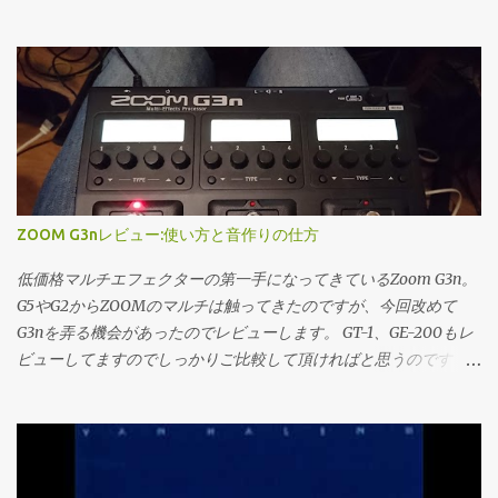
ンダー。 日本ではあんまり知名度は無いけど、ハッキリ音の近い
と、ソフトシンセであれば入出力レイテンシが併せて20msまでで
感じです。日本の劇伴のサウンドは多分こっちの方が近いと思い
あれば楽器としての演奏性を損なわずにいられます、それ以上は
ます。 太っ腹にいつでも50%オフするよ、という事で…使わせて
明確に遅れが分かってくる感じですね。逆に言うとこれより早く
貰おうと思っています。 セールでも40％ですから、半額ならスト
はマシンパワーの犠牲を払ってまで詰めなくても良いかもしれま
リングス音源でも250$で買えてしまいます。 ストリングス、金
せん。 きっかけ PCベースの制作に完全移行して以降(2008あたり
管、木管で揃えても7万弱でなんとかなるんじゃなかろうか。
から制作やってる人間とは思えない発言)PC自体の問題か、はたま
Heavyocity HeavyocityはKomplete Ultimateにも多数収録されて
たソフトウェアの相性の問題か、CPUのオーディオ処理(正確に言
いるシネマティック系のメーカー。 DAMAGEを始めプロも多く使
うとグラフィックで負荷がかかった場合の処理)に不安定な部分が
うプラグインが沢山あります。 DAMAGE、AEON、GRAVITY、
あったために、CPUに対しての負荷を色々試していました。その
ZOOM G3nレビュー:使い方と音作りの仕方
Mosaic KEYS、Mastersessionなど 劇伴、シネマティック系シンセ
中でCPUメーター側にはあまり現れないのですがレイテンシーを
の音源が多いです。 Heavyocityはサマーセールとして50％オフの
比較的大きめにIF側の設定を弄ると比較的負荷に対して強くなる
低価格マルチエフェクターの第一手になってきているZoom G3n。
セールを行います。 ただKomp...
といった事例がありました。 CPUメーターにはいまいち表れてい
G5やG2からZOOMのマルチは触ってきたのですが、今回改めて
なかったということと、折角入出力で4msに抑えられているのだ
G3nを弄る機会があったのでレビューします。 GT-1、GE-200もレ
から最速にしとこうか、程度のいい加減な設定をしていました。
ビューしてますのでしっかりご比較して頂ければと思うのです
今回改めてレイテンシーの詰めかたと、おおよその目安を書いて
が、一概にどれが一番とは言えない…良さの裏には難がある価格帯
行こうかなと。 正直な話を言うとダイレクトモニタリング出来る
だなぁと思います。 勿論最初の一機だったり、便利屋として使う
環境というのは十二分に揃っているので、あまり必要の無い話で
にはこの上ない性能を各社出しています。（僕が高校生の時では
はあるのですが、久しぶりに触ったHalion sonic SEの音が存外よ
考えられない） なので安心してエントリー機を買って頂ければと
ろしく、改善して以降ソフトシンセの割合を増やしても良いかな
思います。ではレビューに参ります。 概観 ズームG3、B3から続く