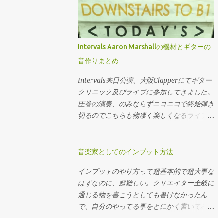
来ませんから。やりたい事がそこにあるなら
ーターはこちら ドーン。うちの高級オーデ
目指して作られた物。 ジャズはコードとい
仕方無い。 低めで開放の鳴りが二つ欲し
ィオインターフェース、Zentour内蔵のアン
う土台に対して何を即興として弾けるか、と
い。まぁこれも多弦導入には悪くない理由だ
プシミュレーターです。Zentour自体にFPGA
いう目的で作られた物です。 この違い、ど
と思います。これも弦の本数増やさないとど
が内蔵されていて、最近はFPGAを使っての
こに現れるかと言いますと 禁則 すなわちや
Intervals Aaron Marshallの機材とギターの
うにもなりません。ですが選び方を間違える
アナログ機材のシミュレートに益々気合が入
ってはいけない事。音楽として崩壊してしま
と開放弦特有のオープンさは失われます。
音作りまとめ
ってます。 頑張れAntelope。ベースアンプ
うからやっ...
あとチューニングに凝りたい人とか。 5弦が
も３つぐらいでいいので追加して下さいお願
Intervals来日公演、大阪Clapperにてギター
かっこいいと思う。どうぞ5弦を買って下さ
いします。ちなみにこのアンシミュの元のソ
クリニック及びライブに参加してきました。
い。憧れ、趣味、これに勝るものはありませ
フトウェアはOverloud製のTH3と同一でど
圧巻の演奏、のみならずニコニコで終始弾き
ん。大好きなギタリストのシグネチャーを買
ちらも所持していますが、ハードウェアベー
切るのでこちらも物凄く楽しくなるライブで
うのと同じ。 ただ、もしそれでバンドメン
スの方が音が良いのでこちらを使用します。
した。 クリニックはQ＆A方式で非常に丁寧
バーからキックされたらしょうがないよねっ
ギター 見た目と梅田島村楽器の素晴らしい
に、そして熱意を持って答えてくれたので非
て話なんですよね。 プレイング面でも、そ
アンプに乗せられて買ってしまった７弦。め
常に参考になりました。 今回は音作りと機
音楽家としてのインプット方法
もそもの構造の面でも5弦ベースは難しい面
っちゃ悪口言うけどなんやかんや手放さない
材の部分に関して本人の回答を交えながらま
があります。 5弦ベースのデメリット 5弦ベ
で使い続けるんじゃないでしょうか。こいつ
インプットのやり方って超基本的で超大事な
とめておきます。 ライブと録音の機材の使
ースのデメリットを考えてみましょう。その
はまた後程レビューを書きます。アッシュボ
はずなのに、超難しい。クリエイター全般に
い分けやギターの選び方などなど。 引用部
為にはエレべのデファクトスタンダードとな
ディ、メイプルブビンガ３ｐの高域のシャキ
通じる物を書こうとしても書けなかったん
分は本人の発言を意訳した物になります、参
った四弦ジャズベースとの比較は避けて通れ
ッとしたディマジオFusion edgeピックアッ
で、自分のやってる事をとにかく書いてみよ
考にどうぞ。 ライブでのセット なんせ地球
ない道です。 5弦用ネック（多弦もそう）は
プ。大体想像通りの音がします。弦はエリク