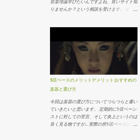
音楽理論学びたいんですよね、良いサイト知
りませんか？という相談を受けます。 まず
はこの本を買いましょう。 絶対わかる! コー
ド理論 THE PERFECT COMPILE もしくはこ
の本。 サルでも分かる音楽理論［上巻］ い
やぶっちゃけコード理論（もしくはポピュラ
ー音楽理論）と名の付いてる本であればなん
でも大丈夫です。ネットにある有象無象に比
べれば100倍マシです。 なぜか これはコー
ド理論というものの特質のせいです。 別に
ネットの情報やライターが下手くそとかそん
5弦ベースのメリットデメリット:おすすめの
なんじゃないんです。 コード理論は英語で
楽器と選び方
言うa b cを学んだ直後の文形までの内容、数
学で言う四則演算の後の正の数負の数や文字
今回は楽器の選び方についてつらつらと書い
式、といった所でしょうか。 とにかく挫折
ていきたいと思います。 定期的に5弦ベーシ
しやすく、また演習量も必要な分野なのでち
ストに対しての苦言、そして炎上というのは
ゃんとした本で勉強するのが一番なのです。
良く見る物ですが… 実際の所5弦ベースは難
なので本サイトでも、コード理論と呼ばれる
しい！ というのが正直な所です。4弦だと割
部分に関しては一通り習った後に改めて見返
と正解に辿り付きやすいんですけどね。 な