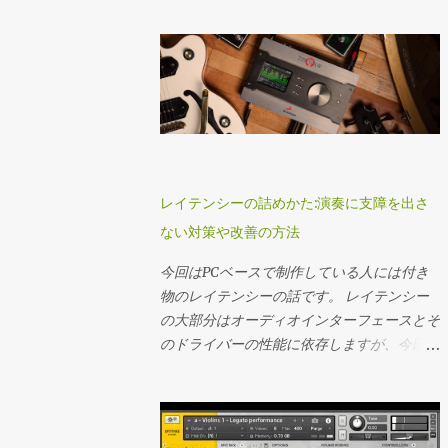
うと思います。 とりあえず、全てを真面目
の裏側から来てるからな笑なるべく軽くとい
鳴りが悪い 5弦用（多弦）ネックというのは
サー。 シールドはこれ 音が好みなので。中
に見ようとするのは辞めよう。情報が氾濫し
うのは意識している。ギターシステムに関し
物理的に幅が増えるため、ネック自体の質量
域がグッと前に来ます、が９ｍの物を譲り受
てる今の時代にそれは疲れるから、ザッっと
てはFractalのAx-8、これをラインで外に出
が大...
けたので録音に長いものはちょっとよろしく
見て良さそうなら後でしっかりするを徹底し
している。ただステージ上が寂しくなるのは
無いなと思いながらそのままです…正月セー
てやろう。（合う合わないはあると思う）
嫌なのでパワーアンプを持ち込んでいる。
ルで新調しようかな。 音作りの準備 はい、
ピンと来たら、それを保存、後でゆったり見
Fractalのフロアモデルのみですね…特にラッ
ギターを繋いでシミュなりマルチエフェクタ
る。ピンと来る来ないが感性を磨く訳だか
ク機材も無しでした。キャビネットに関して
ーなりを起動してまずやるのは、ギターアン
ら…。 あとは数を増やす為にプラットフォー
はスラントの金属板が横に付いているタイプ
プ選びですね。まあ好きなもの使いましょ
ムを使いこなして自動化を行う。ザッピング
でしたので恐らくこちら Mesa Boogie 4x12
レイテンシーの詰めかた:演奏に支障を出さ
う。歪みの質はどうしてもアンプで決まって
をして、仕分けを行うとプラットフォームの
Recto Standard Slant Cabinet/ARMOR ギタ
ない対策や改善の方法
しまいます。マーシャルでメサの音は出な
レコメンド力も変わってくるので。結局AIも
ーはShurをノーマルチューニングとダウン
い。（MESAにもマーシャル系のアンプはあ
使い様ですね。 あとは何気ない情報から、
チューニングで使い分け。サイドギターの方
今回はPCベースで制作している人には付き
りますけど）。僕がジャキっとしたハイゲイ
欲しい情報を抜き取る技術が大事だなと思っ
はAristidiusを使い分け、ベースはDingwall
物のレイテンシーの話です。 レイテンシー
ンアンプが好きなのでENGLの上下セット。
ています。 それでは具体例。 Spotify
の6弦5弦のセットでした。（撮影禁止だっ
の大部分はオーディオインターフェースとそ
恐らく本人もENGLのアンプ使っている気が
Spotifyは結構慣れるまで時間がかかった。
たので撮れていません） パッチの踏みかえ
のドライバーの性能に依存しますが、今回は
する…。エディット慣れしてる人は良いです
そもそも自分何聴いてたっけ？みたいな。
に関してはPCからMIDIでAX-8を駆動させて
それを詰めた場合にかかるPCへの負荷につ
が、まずはキャビはヘッド準拠のキャビネッ
なので、一通り自分の好きな音楽を再生し
全部自動でやっている（俺は怠け者だから
いての話です。 いきなり結論から言います
トを選択しましょう。 EQを並べる 目標とす
て、AIを調教しつつ、以下のプレイリストを
ｗ）との事。 同期音源でドラマーにはクリ
と、ソフトシンセであれば入出力レイテンシ
る歪み感にゲインとマスターをとりあ...
常時チェックしている。 Discover Weekly 週
ックを送って前三人はフロアモニターで、次
が併せて20msまでであれば楽器としての演