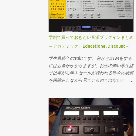
一更新、30曲をレコメンドしてくれる。既
のツアーからは全員イヤーモニターにする予
奏性を損なわずにいられます、それ以上は明
にお気に入りに入れてる曲がレコメンドされ
定らしいです。 ライブでは非常に簡素（ま
確に遅れが分かってくる感じですね。逆に言
る事はほぼ無い。 あなたのTopmix これが割
だClapperという小さいキャパでのワンマン
うとこれより早くはマシンパワーの犠牲を払
と曲者で、ポップス聞きまくってPopmixを
というのもあるかもしれません）なセット。
ってまで詰めなくても良いかもしれません。
開くとお気に入り曲だらけになって酷い事に
一方で最新アルバムでの音作りに関しては全
きっかけ PCベースの制作に完全移行して以
学割で買っておきたい音源プラグインまとめ
なる。逆に久しぶりにJazz聴いたな～って時
部生アンプとクレイジーなぐらいのODとい
降(2008あたりから制作やってる人間とは思
にJazz mixをチェックすると程よい感じにな
～アカデミック、Educational Discount～
う事で実機を使って行っているようです。
えない発言)PC自体の問題か、はたまたソフ
ったりする。なのでTopmixは、更にDigを深
アンプでやった事をFractalに全て落とし込
トウェアの相性の問題か、CPUのオーディオ
学生最終年のTaktです。 何かとDTMをする
めたい時に開く。 キュレーターを探し出し
んでいるので少し大変だった～と言っていま
処理(正確に言うとグラフィックで負荷がか
にはお金がかかりますが、お金の無い学生諸
てそれを常にチェックとかはやっていない。
したが、クリニックでバックトラックに合わ
かった場合の処理)に不安定な部分があった
子は年がら年中セールが行われる昨今の状況
僕は属人的な情報は基本Twitterの雑多な中
せて4曲実演してくれたのですが…正直PAレ
ために、CPUに対しての負荷を色々試してい
を歯噛みしながら見ているのではないかと思
から探すのが好きなので、そこで誰かのレコ
ベルでは遜色ない音（ほぼイメージ通りの
ました。その中でCPUメーター側にはあまり
います。 しかし、音源にはAcademic
メンドとかPlaylistを見れば良いので。 一通
音）は出てました。 アンプ 最新...
現れないのですがレイテンシーを比較的大き
DiscountやEducational Discountと言う名の
り自分の好きな音楽を再生、の段階で自分の
めにIF側の設定を弄ると比較的負荷に対して
学割があります。 2割3割は当たりまえ、半
リファレンスリストを作ってしまっても良い
強くなるといった事例がありました。 CPU
額の物を存在します。 社会の荒波に出る前
と思う。 僕のリファレンスプレイリストは
メーターにはいまいち表れていなかったとい
に買っておきたいおすすめ音源の備忘録で
こちら Youtube Youtubeは複垢運用してい
うことと、折角入出力で4msに抑えられてい
す。 気付いたら随時更新します。 オケ関係
て、なるべく音楽に関する情報、tipsを調べ
るのだから最速にしとこうか、程度のいい加
元がたっかいので助かるやつ。 Spitfire
たいアカウントはそれだけを。完全に趣味の