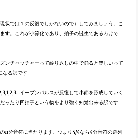
現状では１の反復でしかないので）してみましょう。こ
ます。これが小節化であり、拍子の誕生であるわけで
ズンチャッチャーって繰り返しの中で踊ると楽しいって
になる訳です。
3,1,2,3…イーブンパルスが反復して小節を形成していく
だったり四拍子という物をより強く知覚出来る訳です
のn分音符に当たります。つまり4/4なら4分音符の羅列