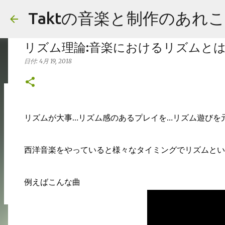
Taktの音楽と制作のあれ
リズム理論:音楽におけるリズムと
日付:
4月 19, 2018
報告:First EP"Duality"リリースし
リズムが大事…リズム感のあるプレイを…リズム遊びを
日付:
11月 10, 2018
報告
0
西洋音楽をやっていると様々なタイミングでリズムとい
例えばこんな曲