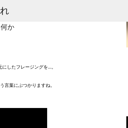
スキップしてメイン コンテンツに移動
これ
は何か
ました
元にしたフレージングを…。
う言葉にぶつかりますね。