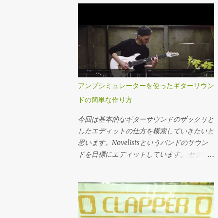
す内容の記事しか書きません(宣誓)。本当に
ので今回はメリットデメリットを見ながら5
初学者が完全に理解出来るように書けたら有
弦ベースの選び方を考えてみましょう。 大
料コンテンツにします。それぐらいめんどく
体この話 低音楽器でなんで音が曇ったら困
さいです。 ではこの後何を書くのかという
るんじゃ？と思われた方も居るかと思います
と、音楽理論の世界はどんな風に広がってい
が 基本的にベースの基音はE弦で44Hz、こ
るのや？？という所であったり、どんな風に
れはまぁ中々しっかり認知出来ない低さで、
役立つのか？と言った過去の自分の疑問をま
通常人間の脳は二倍音でベースの音を認識し
アンプシミュレーターを使ったギターサウン
とめた物となっています。 音楽理論を敬遠
ています なのでトータル的なブライトさの
していた方も是非ご一読ください。 音楽理
ドの簡単な作り方
損失は割と大ダメージになります — Takt
論の世界をおおまかな図 凄く大雑把な話を
(@Takt_musicman) 2019年3月23日 5弦ベー
今回は基本的なギターサウンドのザックリと
します。いざその世界に行ってみて違うじゃ
スのメリット 五弦ベースのメリットは 弦の
したエディットの仕方を模索していきたいと
ねーか、みたいなのはいざ飛び込んでから言
本数が多い 以上終了です。ほんとにこれだ
思います。Novelistsというバンドのサウン
ってくださいね。 とりあえずこんな感じに
け。 低い音が欲しけりゃ別に4弦に太い弦を
ドを目標にエディットしています。 セクシ
音楽理論の世界は広がっています まずこの
張れば良いし、というか別に弦変えなくても
ョンとしては、アンプとEQのみで音作りを
世の中の音楽理論には二系統あります。クラ
ちゃんとしたベースなら割と鳴るし。 スウ
していきます。コンパクト派の皆様にも、ま
シック音楽寄りの音楽理論とジャズ寄りの音
ィープとか縦移動のフレーズ、表現をしたい
たDAW標準のシミュを使ってる方にも参考
楽理論です。なぜこの二つが対極になるのか
人。どうぞ多弦を使ってください。 だって
になるかと思います。 使用機材紹介 さて今
と言いますと。 まずは目的の違いです。 ク
弦の本数が足りないとそもそもその表現が出
回使用している機材ですが… アンプシミュレ
ラシック音楽というものは四声合唱の完成を