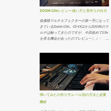
減な設定をしていました。 今回改めてレイ
audio Chamber Strings オーケストラライブ
野球の動画とかは別アカウント運用してい
テンシーの詰めかたと、おおよその目安を書
ラリベンダーとしてはトップランナーのベン
る。（最近シークレットモードでやるとお気
ZOOM G3nレビュー:使い方と音作りの仕方
いて行こうかなと。 正直な話を言うとダイ
ダー。 色んな事に対応出来るChamberサイ
に入りが汚染されないと聞いた。）プラット
レクトモニタリング出来る環境というのは十
ズのStringsが一番欲しいです。 Hans
低価格マルチエフェクターの第一手になって
フォーム側のおススメが強い状況が更に続い
二分に揃っているので、あまり必要の無い話
zimmer Percussion、Synphonicシリーズ、
きているZoom G3n。G5やG2からZOOMのマ
ている中でいつまでこの手法が役に立つか分
ではあるのですが、久しぶりに触った
BBCオーケストラ… 僕も今メインで使ってる
ルチは触ってきたのですが、今回改めてG3n
からないが… 良いかもと思...
Halion sonic SEの音が存外よろしく、改善し
し今後も拡張するつもり。セールがGWとBF
を弄る機会があったのでレビューします。
て以降ソフトシンセの割合を増やしても良い
か年末の数日間のセールしかないし、個々の
GT-1、GE-200もレビューしてますのでしっ
かなぁと思い始めている所でございます。
製品で最大40％オフ、コレクションで60％
かりご比較して頂ければと思うのですが、一
レイテンシーを詰める前に確認したいこと
オフ。ただこれも製品によっては下げ幅低い
概にどれが一番とは言えない…良さの裏には
そのUSBケーブル、大丈夫か？？ 僕の最初
事も多い。学割は30％オフ。コレクショ
難がある価格帯だなぁと思います。 勿論最
のトラップはこれでした。やったら安いor太
ン、単一製品問わず。セール価格にはかから
初の一機だったり、便利屋として使うにはこ
古のケーブルを使っていたらレイテンシが恐
ないです。 セールで欲しいセットが値引き
の上ない性能を各社出しています。（僕が高
ろしい事になりました。具体的にはKRONOS
になれば良いけど、緊急で欲しいとかなれば
校生の時では考えられない） なので安心し
に１００均で購入した（恐らく中学生時代
学割でさっと買った方が良いと思います
てエントリー機を買って頂ければと思いま
に）USB2.0以前の物を使っていたら、16分
Cinesample 割と大本命、オーケストラライ
す。ではレビューに参ります。 概観 ズーム
弾いてみたの作り方:レベル別の方法と必要
音符ぐらいズレていました…レイテンシー
ブラリのベンダー。 日本ではあんまり知名
G3、B3から続くストンプが連結された筐体
5msのはずなのに…。MASCHINE付属の物に
機材
度は無いけど、ハッキリ音の近い感じです。
をイメージさせる設計思想はそのままです
変えた瞬間圧倒的に早くなったのでまずこち
日本の劇伴のサウンドは多分こっちの方が近
ね。3フットスイッチ、そしてその下にもス