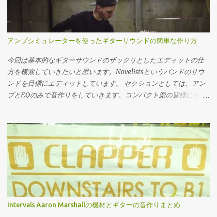
タル的なブライトさの損失は割と大ダメージになります — Takt
系統あります。クラシック音楽寄りの音楽理論とジャズ寄りの音
(@Takt_musicman) 2019年3月23日 5弦ベースのメリット 五弦ベー
楽理論です。なぜこの二つが対極になるのかと言いますと。 まず
スのメリットは 弦の本数が多い 以上終了です。ほんとにこれだ
は目的の違いです。 クラシック音楽というものは四声合唱の完成
け。 低い音が欲しけりゃ別に4弦に太い弦を張れば良いし、という
アンプシミュレーターを使ったギターサウンドの簡単な作り方
を目指して作られた物。 ジャズはコードという土台に対して何を
か別に弦変えなくてもちゃんとしたベースなら割と鳴るし。 スウ
即興として弾けるか、という目的で作られた物です。 この違い、
ィープとか縦移動のフレーズ、表現をしたい人。どうぞ多弦を使
今回は基本的なギターサウンドのザックリとしたエディットの仕
どこに現れるかと言いますと 禁則 すなわちやってはいけない事。
ってください。 だって弦の本数が足りないとそもそもその表現が
方を模索していきたいと思います。Novelistsというバンドのサウ
音楽として崩壊してしまうからやっ...
出来ませんから。やりたい事がそこにあるなら仕方無い。 低めで
ンドを目標にエディットしています。 セクションとしては、アン
開放の鳴りが二つ欲しい。まぁこれも多弦導入には悪くない理由
プとEQのみで音作りをしていきます。コンパクト派の皆様にも、
だと思います。これも弦の本数増やさないとどうにもなりませ
またDAW標準のシミュを使ってる方にも参考になるかと思いま
ん。ですが選び方を間違えると開放弦特有のオープンさは失われ
す。 使用機材紹介 さて今回使用している機材ですが… アンプシミ
ます。 あとチューニングに凝りたい人とか。 5弦がかっこいいと
ュレーターはこちら ドーン。うちの高級オーディオインターフェ
思う。どうぞ5弦を買って下さい。憧れ、趣味、これに勝るものは
ース、Zentour内蔵のアンプシミュレーターです。Zentour自体に
ありません。大好きなギタリストのシグネチャーを買うのと同
FPGAが内蔵されていて、最近はFPGAを使ってのアナログ機材のシ
じ。 ただ、もしそれでバンドメンバーからキックされたらしょう
ミュレートに益々気合が入ってます。 頑張れAntelope。ベースア
がないよねって話なんですよね。 プレイング面でも、そもそもの
ンプも３つぐらいでいいので追加して下さいお願いします。ちな
構造の面でも5弦ベースは難しい面があります。 5弦ベースのデメ
みにこのアンシミュの元のソフトウェアはOverloud製のTH3と同
リット 5弦ベースのデメリットを考えてみましょう。その為にはエ
一でどちらも所持していますが、ハードウェアベースの方が音が
Intervals Aaron Marshallの機材とギターの音作りまとめ
レべのデファクトスタンダードとなった四弦ジャズベースとの比
良いのでこちらを使用します。 ギター 見た目と梅田島村楽器の素