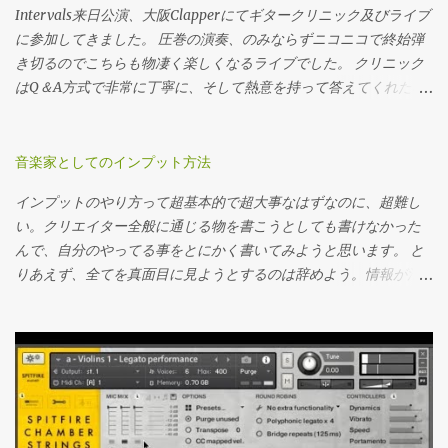
較は避けて通れない道です。 5弦用ネック（多弦もそう）は鳴りが
晴らしいアンプに乗せられて買ってしまった７弦。めっちゃ悪口
Intervals来日公演、大阪Clapperにてギタークリニック及びライブ
悪い 5弦用（多弦）ネックというのは物理的に幅が増えるため、ネ
言うけどなんやかんや手放さないで使い続けるんじゃないでしょ
に参加してきました。 圧巻の演奏、のみならずニコニコで終始弾
ック自体の質量が大...
うか。こいつはまた後程レビューを書きます。アッシュボディ、
き切るのでこちらも物凄く楽しくなるライブでした。 クリニック
メイプルブビンガ３ｐの高域のシャキッとしたディマジオFusion
はQ＆A方式で非常に丁寧に、そして熱意を持って答えてくれたの
edgeピックアップ。大体想像通りの音がします。弦はエリクサ
で非常に参考になりました。 今回は音作りと機材の部分に関して
ー。 シールドはこれ 音が好みなので。中域がグッと前に来ます、
本人の回答を交えながらまとめておきます。 ライブと録音の機材
が９ｍの物を譲り受けたので録音に長いものはちょっとよろしく
の使い分けやギターの選び方などなど。 引用部分は本人の発言を
音楽家としてのインプット方法
無いなと思いながらそのままです…正月セールで新調しようかな。
意訳した物になります、参考にどうぞ。 ライブでのセット なんせ
インプットのやり方って超基本的で超大事なはずなのに、超難し
音作りの準備 はい、ギターを繋いでシミュなりマルチエフェクタ
地球の裏側から来てるからな笑なるべく軽くというのは意識して
い。クリエイター全般に通じる物を書こうとしても書けなかった
ーなりを起動してまずやるのは、ギターアンプ選びですね。まあ
いる。ギターシステムに関してはFractalのAx-8、これをラインで
んで、自分のやってる事をとにかく書いてみようと思います。 と
好きなもの使いましょう。歪みの質はどうしてもアンプで決まっ
外に出している。ただステージ上が寂しくなるのは嫌なのでパワ
りあえず、全てを真面目に見ようとするのは辞めよう。情報が氾
てしまいます。マーシャルでメサの音は出ない。（MESAにもマー
ーアンプを持ち込んでいる。 Fractalのフロアモデルのみですね…
濫してる今の時代にそれは疲れるから、ザッっと見て良さそうな
シャル系のアンプはありますけど）。僕がジャキっとしたハイゲ
特にラック機材も無しでした。キャビネットに関してはスラント
ら後でしっかりするを徹底してやろう。（合う合わないはあると
インアンプが好きなのでENGLの上下セット。恐らく本人もENGL
の金属板が横に付いているタイプでしたので恐らくこちら Mesa
思う） ピンと来たら、それを保存、後でゆったり見る。ピンと来
のアンプ使っている気がする…。エディット慣れしてる人は良いで
Boogie 4x12 Recto Standard Slant Cabinet/ARMOR ギターはShurを
る来ないが感性を磨く訳だから…。 あとは数を増やす為にプラット
すが、まずはキャビはヘッド準拠のキャビネットを選択しましょ
ノーマルチューニングとダウンチューニングで使い分け。サイド
フォームを使いこなして自動化を行う。ザッピングをして、仕分
う。 EQを並べる 目標とする歪み感にゲインとマスターをとりあ...
ギターの方はAristidiusを使い分け、ベースはDingwallの6弦5弦の
けを行うとプラットフォームのレコメンド力も変わってくるの
セットでした。（撮影禁止だったので撮れていません） パッチの
で。結局AIも使い様ですね。 あとは何気ない情報から、欲しい情
踏みかえに関してはPCからMIDIでAX-8を駆動させて全部自動でや