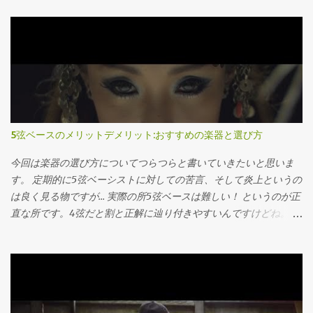
ド理論（もしくはポピュラー音楽理論）と名の付いてる本であれ
ばなんでも大丈夫です。ネットにある有象無象に比べれば100倍マ
シです。 なぜか これはコード理論というものの特質のせいです。
別にネットの情報やライターが下手くそとかそんなんじゃないん
です。 コード理論は英語で言うa b cを学んだ直後の文形までの内
容、数学で言う四則演算の後の正の数負の数や文字式、といった
所でしょうか。 とにかく挫折しやすく、また演習量も必要な分野
なのでちゃんとした本で勉強するのが一番なのです。 なので本サ
5弦ベースのメリットデメリット:おすすめの楽器と選び方
イトでも、コード理論と呼ばれる部分に関しては一通り習った後
に改めて見返す内容の記事しか書きません(宣誓)。本当に初学者が
今回は楽器の選び方についてつらつらと書いていきたいと思いま
完全に理解出来るように書けたら有料コンテンツにします。それ
す。 定期的に5弦ベーシストに対しての苦言、そして炎上というの
ぐらいめんどくさいです。 ではこの後何を書くのかというと、音
は良く見る物ですが… 実際の所5弦ベースは難しい！ というのが正
楽理論の世界はどんな風に広がっているのや？？という所であっ
直な所です。4弦だと割と正解に辿り付きやすいんですけどね。 な
たり、どんな風に役立つのか？と言った過去の自分の疑問をまと
ので今回はメリットデメリットを見ながら5弦ベースの選び方を考
めた物となっています。 音楽理論を敬遠していた方も是非ご一読
えてみましょう。 大体この話 低音楽器でなんで音が曇ったら困る
ください。 音楽理論の世界をおおまかな図 凄く大雑把な話をしま
んじゃ？と思われた方も居るかと思いますが 基本的にベースの基
す。いざその世界に行ってみて違うじゃねーか、みたいなのはい
音はE弦で44Hz、これはまぁ中々しっかり認知出来ない低さで、
ざ飛び込んでから言ってくださいね。 とりあえずこんな感じに音
通常人間の脳は二倍音でベースの音を認識しています なのでトー
楽理論の世界は広がっています まずこの世の中の音楽理論には二