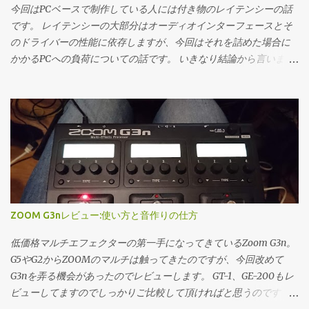
近シークレットモードでやるとお気に入りが汚染されないと聞い
い。学割は30％オフ。コレクション、単一製品問わず。セール価
今回はPCベースで制作している人には付き物のレイテンシーの話
た。）プラットフォーム側のおススメが強い状況が更に続いてい
格にはかからないです。 セールで欲しいセットが値引きになれば
です。 レイテンシーの大部分はオーディオインターフェースとそ
る中でいつまでこの手法が役に立つか分からないが… 良いかもと
良いけど、緊急で欲しいとかなれば学割でさっと買った方が良い
のドライバーの性能に依存しますが、今回はそれを詰めた場合に
思...
と思います Cinesample 割と大本命、オーケストラライブラリのベ
かかるPCへの負荷についての話です。 いきなり結論から言います
ンダー。 日本ではあんまり知名度は無いけど、ハッキリ音の近い
と、ソフトシンセであれば入出力レイテンシが併せて20msまでで
感じです。日本の劇伴のサウンドは多分こっちの方が近いと思い
あれば楽器としての演奏性を損なわずにいられます、それ以上は
ます。 太っ腹にいつでも50%オフするよ、という事で…使わせて
明確に遅れが分かってくる感じですね。逆に言うとこれより早く
貰おうと思っています。 セールでも40％ですから、半額ならスト
はマシンパワーの犠牲を払ってまで詰めなくても良いかもしれま
リングス音源でも250$で買えてしまいます。 ストリングス、金
せん。 きっかけ PCベースの制作に完全移行して以降(2008あたり
管、木管で揃えても7万弱でなんとかなるんじゃなかろうか。
から制作やってる人間とは思えない発言)PC自体の問題か、はたま
Heavyocity HeavyocityはKomplete Ultimateにも多数収録されて
たソフトウェアの相性の問題か、CPUのオーディオ処理(正確に言
いるシネマティック系のメーカー。 DAMAGEを始めプロも多く使
うとグラフィックで負荷がかかった場合の処理)に不安定な部分が
うプラグインが沢山あります。 DAMAGE、AEON、GRAVITY、
あったために、CPUに対しての負荷を色々試していました。その
ZOOM G3nレビュー:使い方と音作りの仕方
Mosaic KEYS、Mastersessionなど 劇伴、シネマティック系シンセ
中でCPUメーター側にはあまり現れないのですがレイテンシーを
の音源が多いです。 Heavyocityはサマーセールとして50％オフの
比較的大きめにIF側の設定を弄ると比較的負荷に対して強くなる
低価格マルチエフェクターの第一手になってきているZoom G3n。
セールを行います。 ただKomp...
といった事例がありました。 CPUメーターにはいまいち表れてい
G5やG2からZOOMのマルチは触ってきたのですが、今回改めて
なかったということと、折角入出力で4msに抑えられているのだ
G3nを弄る機会があったのでレビューします。 GT-1、GE-200もレ
から最速にしとこうか、程度のいい加減な設定をしていました。
ビューしてますのでしっかりご比較して頂ければと思うのです
今回改めてレイテンシーの詰めかたと、おおよその目安を書いて
が、一概にどれが一番とは言えない…良さの裏には難がある価格帯