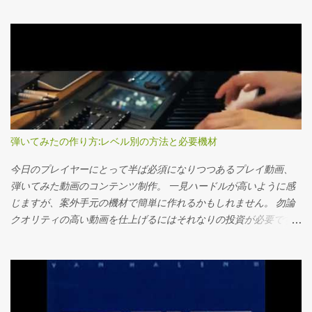
行こうかなと。 正直な話を言うとダイレクトモニタリング出来る
だなぁと思います。 勿論最初の一機だったり、便利屋として使う
環境というのは十二分に揃っているので、あまり必要の無い話で
にはこの上ない性能を各社出しています。（僕が高校生の時では
はあるのですが、久しぶりに触ったHalion sonic SEの音が存外よ
考えられない） なので安心してエントリー機を買って頂ければと
ろしく、改善して以降ソフトシンセの割合を増やしても良いかな
思います。ではレビューに参ります。 概観 ズームG3、B3から続く
ぁと思い始めている所でございます。 レイテンシーを詰める前に
ストンプが連結された筐体をイメージさせる設計思想はそのまま
確認したいこと そのUSBケーブル、大丈夫か？？ 僕の最初のトラ
ですね。3フットスイッチ、そしてその下にもスクロール用のフッ
ップはこれでした。やったら安いor太古のケーブルを使っていた
トスイッチが三つあります。 上のFS1~3でエフェクトのオンオフ、
らレイテンシが恐ろしい事になりました。具体的にはKRONOSに
ソロボタン等々、下でパッチの切り替えとTUNERなりといった感
弾いてみたの作り方:レベル別の方法と必要機材
１００均で購入した（恐らく中学生時代に）USB2.0以前の物を使
じ。 一個一個のエフェクトに対して1~4の操作子が割り当てられて
っていたら、16分音符ぐらいズレていました…レイテンシー5msの
いますね。 4つで足りない類のエフェクトは二ブロック分使う（恐
今日のプレイヤーにとって半ば必須になりつつあるプレイ動画、
はずなのに…。MASCHINE付属の物に変えた瞬間圧倒的に早くな
らくプロセッサーの容量的にも）といった感じ。 上のツマミ二つ
弾いてみた動画のコンテンツ制作。 一見ハードルが高いように感
ったのでまずこちらを確認することをオススメします。大体皆様
はマスターとGeneralのメニューの操作用のプッシュ付きボリュー
じますが、案外手元の機材で簡単に作れるかもしれません。 勿論
付属の物を使われているかとは思うのですが、取り急...
ム。 Generalな設定は全てこちらのツマミで行います。 続いて背
クオリティの高い動画を仕上げるにはそれなりの投資が必要です
面。 インプットが一つ、Auxin、そしてアウトプットがステレオで
が、あなたの求めている動画であれば高級な機材は必要無いか
すね、素晴らしい。 コントロール増設用のControlinが一つに
も？？ 見るべきポイントは、音のクオリティ、そして動画のクオ
USB、電源スイッチがちゃんとついているのもポイント高いです。
リティ、そしてエディットをするかしないかです。それでは見て
簡単な操作方法 簡単に操作方法の方を解説していきましょう。 正
行きましょう。 漢のスマホ一発撮り 演奏音とバックトラックを爆
直ちょっと怠いなというのが感想です。GE-200には余裕で負けて
音にしてスマホで撮影！音もそのまま！そのまま投稿！以上！こ