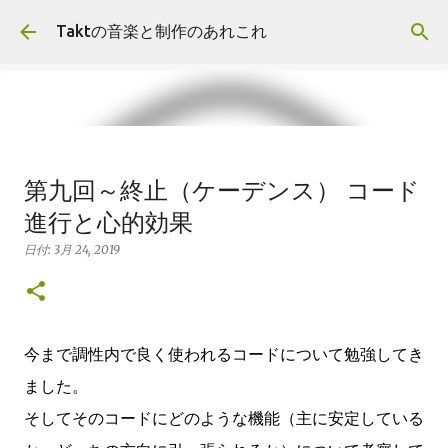
スキップしてメイン コンテンツに移動
Taktの音楽と制作のあれこれ
報告:First EP"Duality"リリースし
第九回～終止（ケーデンス） コード
ました
進行と心的効果
日付:
11月 10, 2018
報告
日付:
3月 24, 2019
0
今まで調性内で良く使われるコードについて勉強してき
ました。
そしてそのコードにどのような機能（主に安定している