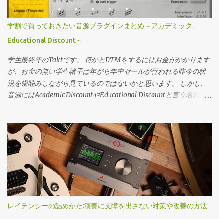
報を抜き取る技術が大事だなと思っています。 それでは具体例。
っている（俺は怠け者だからｗ）との事。 同期音源でドラマーに
Spotify Spotifyは結構慣れるまで時間がかかった。そもそも自分何
はクリックを送って前三人はフロアモニターで、次のツアーから
学割で買っておきたい音源プラグインまとめ～アカデミック、
聴いてたっけ？みたいな。 なので、一通り自分の好きな音楽を再
は全員イヤーモニターにする予定らしいです。 ライブでは非常に
Educational Discount～
生して、AIを調教しつつ、以下のプレイリストを常時チェックし
簡素（まだClapperという小さいキャパでのワンマンというのもあ
ている。 Discover Weekly 週一更新、30曲をレコメンドしてくれ
るかもしれません）なセット。 一方で最新アルバムでの音作りに
学生最終年のTaktです。 何かとDTMをするにはお金がかかります
る。既にお気に入りに入れてる曲がレコメンドされる事はほぼ無
関しては全部生アンプとクレイジーなぐらいのODという事で実機
が、お金の無い学生諸子は年がら年中セールが行われる昨今の状
い。 あなたのTopmix これが割と曲者で、ポップス聞きまくって
を使って行っているようです。 アンプでやった事をFractalに全て
況を歯噛みしながら見ているのではないかと思います。 しかし、
Popmixを開くとお気に入り曲だらけになって酷い事になる。逆に
落とし込んでいるので少し大変だった～と言っていましたが、ク
音源にはAcademic DiscountやEducational Discountと言う名の学
久しぶりにJazz聴いたな～って時にJazz mixをチェックすると程よ
リニックでバックトラックに合わせて4曲実演してくれたのです
割があります。 2割3割は当たりまえ、半額の物を存在します。 社
い感じになったりする。なのでTopmixは、更にDigを深めたい時
が…正直PAレベルでは遜色ない音（ほぼイメージ通りの音）は出て
会の荒波に出る前に買っておきたいおすすめ音源の備忘録です。
に開く。 キュレーターを探し出してそれを常にチェックとかはや
ました。 アンプ 最新...
気付いたら随時更新します。 オケ関係 元がたっかいので助かるや
っていない。僕は属人的な情報は基本Twitterの雑多な中から探す
つ。 Spitfire audio Chamber Strings オーケストラライブラリベン
のが好きなので、そこで誰かのレコメンドとかPlaylistを見れば良
ダーとしてはトップランナーのベンダー。 色んな事に対応出来る
いので。 一通り自分の好きな音楽を再生、の段階で自分のリファ
ChamberサイズのStringsが一番欲しいです。 Hans zimmer
レンスリストを作ってしまっても良いと思う。 僕のリファレンス
Percussion、Synphonicシリーズ、BBCオーケストラ… 僕も今メイ
プレイリストはこちら Youtube Youtubeは複垢運用していて、なる
ンで使ってるし今後も拡張するつもり。セールがGWとBFか年末の
べく音楽に関する情報、tipsを調べたいアカウントはそれだけを。
数日間のセールしかないし、個々の製品で最大40％オフ、コレク
レイテンシーの詰めかた:演奏に支障を出さない対策や改善の方法
完全に趣味の野球の動画とかは別アカウント運用している。（最
ションで60％オフ。ただこれも製品によっては下げ幅低い事も多