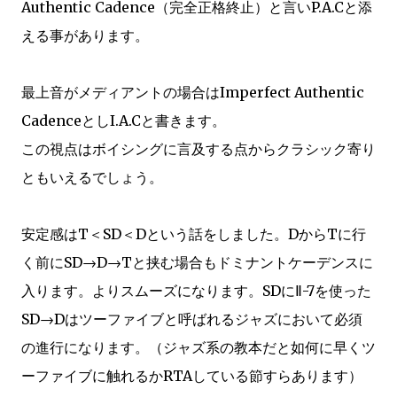
Authentic Cadence（完全正格終止）と言いP.A.Cと添
える事があります。
最上音がメディアントの場合はImperfect Authentic
CadenceとしI.A.Cと書きます。
この視点はボイシングに言及する点からクラシック寄り
ともいえるでしょう。
安定感はT＜SD＜Dという話をしました。DからTに行
く前にSD→D→Tと挟む場合もドミナントケーデンスに
入ります。よりスムーズになります。SDにⅡ-7を使った
SD→Dはツーファイブと呼ばれるジャズにおいて必須
の進行になります。（ジャズ系の教本だと如何に早くツ
ーファイブに触れるかRTAしている節すらあります）