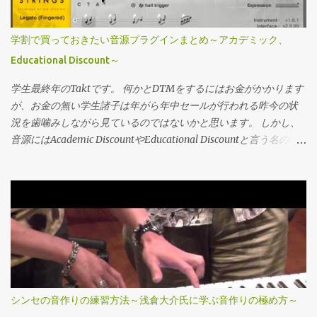
ップはこれでした。やったら安いor太古のケーブルを使っていた
トスイッチが三つあります。 上のFS1~3でエフェクトのオンオフ、
らレイテンシが恐ろしい事になりました。具体的にはKRONOSに
ソロボタン等々、下でパッチの切り替えとTUNERなりといった感
学割で買っておきたい音源プラグインまとめ～アカデミック、
１００均で購入した（恐らく中学生時代に）USB2.0以前の物を使
じ。 一個一個のエフェクトに対して1~4の操作子が割り当てられて
Educational Discount～
っていたら、16分音符ぐらいズレていました…レイテンシー5msの
いますね。 4つで足りない類のエフェクトは二ブロック分使う（恐
はずなのに…。MASCHINE付属の物に変えた瞬間圧倒的に早くな
らくプロセッサーの容量的にも）といった感じ。 上のツマミ二つ
学生最終年のTaktです。 何かとDTMをするにはお金がかかります
ったのでまずこちらを確認することをオススメします。大体皆様
はマスターとGeneralのメニューの操作用のプッシュ付きボリュー
が、お金の無い学生諸子は年がら年中セールが行われる昨今の状
付属の物を使われているかとは思うのですが、取り急...
ム。 Generalな設定は全てこちらのツマミで行います。 続いて背
況を歯噛みしながら見ているのではないかと思います。 しかし、
面。 インプットが一つ、Auxin、そしてアウトプットがステレオで
音源にはAcademic DiscountやEducational Discountと言う名の学
すね、素晴らしい。 コントロール増設用のControlinが一つに
割があります。 2割3割は当たりまえ、半額の物を存在します。 社
USB、電源スイッチがちゃんとついているのもポイント高いです。
会の荒波に出る前に買っておきたいおすすめ音源の備忘録です。
簡単な操作方法 簡単に操作方法の方を解説していきましょう。 正
気付いたら随時更新します。 オケ関係 元がたっかいので助かるや
直ちょっと怠いなというのが感想です。GE-200には余裕で負けて
つ。 Spitfire audio Chamber Strings オーケストラライブラリベン
ますね。 ただエフェクトの追加用途、ボードの足りないところを
ダーとしてはトップランナーのベンダー。 色んな事に対応出来る
補う分には悪くないのですが…。 Emptyのブロックを選ぶと、全
ChamberサイズのStringsが一番欲しいです。 Hans zimmer
てのスロットが空の状態になっています。 なのでTypeボタンを選
Percussion、Synphonicシリーズ、BBCオーケストラ… 僕も今メイ
ぶ事で全てのエフェクトを選べます。 ここの部分が総当たりにな
ンで使ってるし今後も拡張するつもり。セールがGWとBFか年末の
っているので、結構目的のエフェクトまで到達するのが大変で
数日間のセールしかないし、個々の製品で最大40％オフ、コレク
シンセの音作りの練習方法～浅倉大介氏に学ぶ音作りの極め方～
す。そのまま一定時間置いているとそのエフェクトが選ばれま
ションで60％オフ。ただこれも製品によっては下げ幅低い事も多