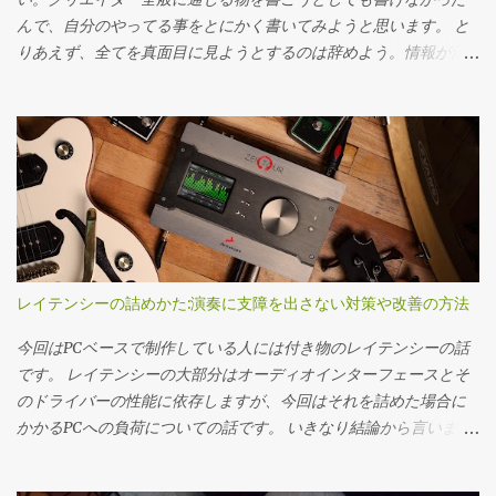
じ。 ただ、もしそれでバンドメンバーからキックされたらしょう
いる。ギターシステムに関してはFractalのAx-8、これをラインで
んで、自分のやってる事をとにかく書いてみようと思います。 と
がないよねって話なんですよね。 プレイング面でも、そもそもの
外に出している。ただステージ上が寂しくなるのは嫌なのでパワ
りあえず、全てを真面目に見ようとするのは辞めよう。情報が氾
構造の面でも5弦ベースは難しい面があります。 5弦ベースのデメ
ーアンプを持ち込んでいる。 Fractalのフロアモデルのみですね…
濫してる今の時代にそれは疲れるから、ザッっと見て良さそうな
リット 5弦ベースのデメリットを考えてみましょう。その為にはエ
特にラック機材も無しでした。キャビネットに関してはスラント
ら後でしっかりするを徹底してやろう。（合う合わないはあると
レべのデファクトスタンダードとなった四弦ジャズベースとの比
の金属板が横に付いているタイプでしたので恐らくこちら Mesa
思う） ピンと来たら、それを保存、後でゆったり見る。ピンと来
較は避けて通れない道です。 5弦用ネック（多弦もそう）は鳴りが
Boogie 4x12 Recto Standard Slant Cabinet/ARMOR ギターはShurを
る来ないが感性を磨く訳だから…。 あとは数を増やす為にプラット
悪い 5弦用（多弦）ネックというのは物理的に幅が増えるため、ネ
ノーマルチューニングとダウンチューニングで使い分け。サイド
フォームを使いこなして自動化を行う。ザッピングをして、仕分
ック自体の質量が大...
ギターの方はAristidiusを使い分け、ベースはDingwallの6弦5弦の
けを行うとプラットフォームのレコメンド力も変わってくるの
セットでした。（撮影禁止だったので撮れていません） パッチの
で。結局AIも使い様ですね。 あとは何気ない情報から、欲しい情
踏みかえに関してはPCからMIDIでAX-8を駆動させて全部自動でや
報を抜き取る技術が大事だなと思っています。 それでは具体例。
っている（俺は怠け者だからｗ）との事。 同期音源でドラマーに
Spotify Spotifyは結構慣れるまで時間がかかった。そもそも自分何
はクリックを送って前三人はフロアモニターで、次のツアーから
レイテンシーの詰めかた:演奏に支障を出さない対策や改善の方法
聴いてたっけ？みたいな。 なので、一通り自分の好きな音楽を再
は全員イヤーモニターにする予定らしいです。 ライブでは非常に
生して、AIを調教しつつ、以下のプレイリストを常時チェックし
今回はPCベースで制作している人には付き物のレイテンシーの話
簡素（まだClapperという小さいキャパでのワンマンというのもあ
ている。 Discover Weekly 週一更新、30曲をレコメンドしてくれ
です。 レイテンシーの大部分はオーディオインターフェースとそ
るかもしれません）なセット。 一方で最新アルバムでの音作りに
る。既にお気に入りに入れてる曲がレコメンドされる事はほぼ無
のドライバーの性能に依存しますが、今回はそれを詰めた場合に
関しては全部生アンプとクレイジーなぐらいのODという事で実機
い。 あなたのTopmix これが割と曲者で、ポップス聞きまくって
かかるPCへの負荷についての話です。 いきなり結論から言います
を使って行っているようです。 アンプでやった事をFractalに全て
Popmixを開くとお気に入り曲だらけになって酷い事になる。逆に
と、ソフトシンセであれば入出力レイテンシが併せて20msまでで
落とし込んでいるので少し大変だった～と言っていましたが、ク
久しぶりにJazz聴いたな～って時にJazz mixをチェックすると程よ
あれば楽器としての演奏性を損なわずにいられます、それ以上は
リニックでバックトラックに合わせて4曲実演してくれたのです