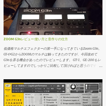
い感じになったりする。なのでTopmixは、更にDigを深めたい時
明確に遅れが分かってくる感じですね。逆に言うとこれより早く
が…正直PAレベルでは遜色ない音（ほぼイメージ通りの音）は出て
に開く。 キュレーターを探し出してそれを常にチェックとかはや
はマシンパワーの犠牲を払ってまで詰めなくても良いかもしれま
ました。 アンプ 最新...
っていない。僕は属人的な情報は基本Twitterの雑多な中から探す
せん。 きっかけ PCベースの制作に完全移行して以降(2008あたり
のが好きなので、そこで誰かのレコメンドとかPlaylistを見れば良
から制作やってる人間とは思えない発言)PC自体の問題か、はたま
いので。 一通り自分の好きな音楽を再生、の段階で自分のリファ
たソフトウェアの相性の問題か、CPUのオーディオ処理(正確に言
レンスリストを作ってしまっても良いと思う。 僕のリファレンス
うとグラフィックで負荷がかかった場合の処理)に不安定な部分が
プレイリストはこちら Youtube Youtubeは複垢運用していて、なる
あったために、CPUに対しての負荷を色々試していました。その
ZOOM G3nレビュー:使い方と音作りの仕方
べく音楽に関する情報、tipsを調べたいアカウントはそれだけを。
中でCPUメーター側にはあまり現れないのですがレイテンシーを
完全に趣味の野球の動画とかは別アカウント運用している。（最
比較的大きめにIF側の設定を弄ると比較的負荷に対して強くなる
低価格マルチエフェクターの第一手になってきているZoom G3n。
近シークレットモードでやるとお気に入りが汚染されないと聞い
といった事例がありました。 CPUメーターにはいまいち表れてい
G5やG2からZOOMのマルチは触ってきたのですが、今回改めて
た。）プラットフォーム側のおススメが強い状況が更に続いてい
なかったということと、折角入出力で4msに抑えられているのだ
G3nを弄る機会があったのでレビューします。 GT-1、GE-200もレ
る中でいつまでこの手法が役に立つか分からないが… 良いかもと
から最速にしとこうか、程度のいい加減な設定をしていました。
ビューしてますのでしっかりご比較して頂ければと思うのです
思...
今回改めてレイテンシーの詰めかたと、おおよその目安を書いて
が、一概にどれが一番とは言えない…良さの裏には難がある価格帯
行こうかなと。 正直な話を言うとダイレクトモニタリング出来る
だなぁと思います。 勿論最初の一機だったり、便利屋として使う
環境というのは十二分に揃っているので、あまり必要の無い話で
にはこの上ない性能を各社出しています。（僕が高校生の時では
はあるのですが、久しぶりに触ったHalion sonic SEの音が存外よ
考えられない） なので安心してエントリー機を買って頂ければと
ろしく、改善して以降ソフトシンセの割合を増やしても良いかな
思います。ではレビューに参ります。 概観 ズームG3、B3から続く
ぁと思い始めている所でございます。 レイテンシーを詰める前に
ストンプが連結された筐体をイメージさせる設計思想はそのまま
確認したいこと そのUSBケーブル、大丈夫か？？ 僕の最初のトラ
ですね。3フットスイッチ、そしてその下にもスクロール用のフッ