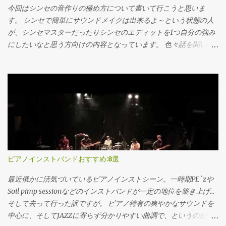
す。 今回はアンプヘッドを選択それぞれのツマ...
い。学割は30％オフ。コレクション、単一製品問わず。セール価
今回はシンセの音作りの極め方について書いて行こうと思いま
格にはかからないです。 セールで欲しいセットが値引きになれば
す。 シンセで簡単にサウンドメイクは出来るよ～という状態の人
良いけど、緊急で欲しいとかなれば学割でさっと買った方が良い
が、シンセマスターだったりシンセのエディットを1つ自分の強み
と思います Cinesample 割と大本命、オーケストラライブラリのベ
にしたいなと思う方向けの内容となっています。 色々話を聞いた
ンダー。 日本ではあんまり知名度は無いけど、ハッキリ音の近い
り、自分の経験と照らし合わせた部分も多いのですが シンセの道
感じです。日本の劇伴のサウンドは多分こっちの方が近いと思い
のプロを参考にさせて頂こうという事でこちらの動画を主に取り
ます。 太っ腹にいつでも50%オフするよ、という事で…使わせて
上げていきます。 松武さんが浅倉大介さんのスタジオにお邪魔し
貰おうと思っています。 セールでも40％ですから、半額ならスト
ている物ですね。（最初の10分はお二人がシンセでキャッキャと
リングス音源でも250$で買えてしまいます。 ストリングス、金
してるだけです）ここで色んな極意を離してくれているので見て
管、木管で揃えても7万弱でなんとかなるんじゃなかろうか。
行きたいと思います。 シンセの説明書は最初から最後まで読め シ
Heavyocity HeavyocityはKomplete Ultimateにも多数収録されて
ンセの説明書、どうしても分厚くて読む気にならなかったり、あ
いるシネマティック系のメーカー。 DAMAGEを始めプロも多く使
る程度慣れてくると触ってるだけで大体の操作方法が分かってし
うプラグインが沢山あります。 DAMAGE、AEON、GRAVITY、
まうので読まなかったりしまぜんか？？ 浅倉大介氏曰くシンセの
ピアノインストバンドおすすめ:8選
Mosaic KEYS、Mastersessionなど 劇伴、シネマティック系シンセ
説明書は最初から最後まで読め！との事でした。 これの理由とし
の音源が多いです。 Heavyocityはサマーセールとして50％オフの
ては特に海外のディベロッパーの説明書に多いのですが、その機
最近俄かに活気づいているピアノインストシーン。一時期PE`zや
セールを行います。 ただKomp...
種のクセだったり美味しい所、Tipsまで書いてある物も多くある
Soil pimp sessionなどのインストバンドが一定の地位を築き上げ…
というのが一点。 もう一つは思わぬ機能などからインスピレーシ
そして去って行った訳ですが。 ピアノ特有の爽やかなサウンドを
ョンが湧く事もあるから、という事。シーケンサーで敢えてプロ
中心に、そしてJAZZに寄らず分かりやすい曲調で、というのが日