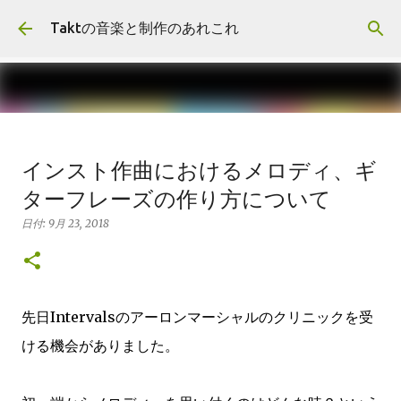
スキップしてメイン コンテンツに移動
Taktの音楽と制作のあれこれ
報告:First EP"Duality"リリースし
インスト作曲におけるメロディ、ギ
ました
ターフレーズの作り方について
日付:
11月 10, 2018
報告
日付:
9月 23, 2018
0
先日Intervalsのアーロンマーシャルのクリニックを受
ける機会がありました。