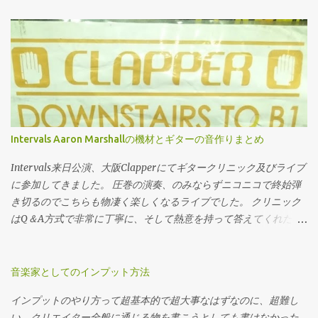
めた物となっています。 音楽理論を敬遠していた方も是非ご一読
えてみましょう。 大体この話 低音楽器でなんで音が曇ったら困る
ください。 音楽理論の世界をおおまかな図 凄く大雑把な話をしま
んじゃ？と思われた方も居るかと思いますが 基本的にベースの基
す。いざその世界に行ってみて違うじゃねーか、みたいなのはい
音はE弦で44Hz、これはまぁ中々しっかり認知出来ない低さで、
ざ飛び込んでから言ってくださいね。 とりあえずこんな感じに音
通常人間の脳は二倍音でベースの音を認識しています なのでトー
楽理論の世界は広がっています まずこの世の中の音楽理論には二
タル的なブライトさの損失は割と大ダメージになります — Takt
系統あります。クラシック音楽寄りの音楽理論とジャズ寄りの音
(@Takt_musicman) 2019年3月23日 5弦ベースのメリット 五弦ベー
楽理論です。なぜこの二つが対極になるのかと言いますと。 まず
スのメリットは 弦の本数が多い 以上終了です。ほんとにこれだ
は目的の違いです。 クラシック音楽というものは四声合唱の完成
け。 低い音が欲しけりゃ別に4弦に太い弦を張れば良いし、という
Intervals Aaron Marshallの機材とギターの音作りまとめ
を目指して作られた物。 ジャズはコードという土台に対して何を
か別に弦変えなくてもちゃんとしたベースなら割と鳴るし。 スウ
即興として弾けるか、という目的で作られた物です。 この違い、
ィープとか縦移動のフレーズ、表現をしたい人。どうぞ多弦を使
Intervals来日公演、大阪Clapperにてギタークリニック及びライブ
どこに現れるかと言いますと 禁則 すなわちやってはいけない事。
ってください。 だって弦の本数が足りないとそもそもその表現が
に参加してきました。 圧巻の演奏、のみならずニコニコで終始弾
音楽として崩壊してしまうからやっ...
出来ませんから。やりたい事がそこにあるなら仕方無い。 低めで
き切るのでこちらも物凄く楽しくなるライブでした。 クリニック
開放の鳴りが二つ欲しい。まぁこれも多弦導入には悪くない理由
はQ＆A方式で非常に丁寧に、そして熱意を持って答えてくれたの
だと思います。これも弦の本数増やさないとどうにもなりませ
で非常に参考になりました。 今回は音作りと機材の部分に関して
ん。ですが選び方を間違えると開放弦特有のオープンさは失われ
本人の回答を交えながらまとめておきます。 ライブと録音の機材
ます。 あとチューニングに凝りたい人とか。 5弦がかっこいいと
の使い分けやギターの選び方などなど。 引用部分は本人の発言を
音楽家としてのインプット方法
思う。どうぞ5弦を買って下さい。憧れ、趣味、これに勝るものは
意訳した物になります、参考にどうぞ。 ライブでのセット なんせ
インプットのやり方って超基本的で超大事なはずなのに、超難し
ありません。大好きなギタリストのシグネチャーを買うのと同
地球の裏側から来てるからな笑なるべく軽くというのは意識して
い。クリエイター全般に通じる物を書こうとしても書けなかった