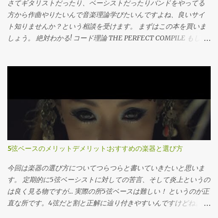
さてギタリストだったり、ベーシストだったりバンドをやってる
方から作曲やりたいんで音楽理論学びたいんですよね、良いサイ
ト知りませんか？という相談を受けます。 まずはこの本を買いま
しょう。 絶対わかる! コード理論 THE PERFECT COMPILE もしく
はこの本。 サルでも分かる音楽理論［上巻］ いやぶっちゃけコー
ド理論（もしくはポピュラー音楽理論）と名の付いてる本であれ
ばなんでも大丈夫です。ネットにある有象無象に比べれば100倍マ
シです。 なぜか これはコード理論というものの特質のせいです。
別にネットの情報やライターが下手くそとかそんなんじゃないん
です。 コード理論は英語で言うa b cを学んだ直後の文形までの内
容、数学で言う四則演算の後の正の数負の数や文字式、といった
所でしょうか。 とにかく挫折しやすく、また演習量も必要な分野
なのでちゃんとした本で勉強するのが一番なのです。 なので本サ
5弦ベースのメリットデメリット:おすすめの楽器と選び方
イトでも、コード理論と呼ばれる部分に関しては一通り習った後
に改めて見返す内容の記事しか書きません(宣誓)。本当に初学者が
今回は楽器の選び方についてつらつらと書いていきたいと思いま
完全に理解出来るように書けたら有料コンテンツにします。それ
す。 定期的に5弦ベーシストに対しての苦言、そして炎上というの
ぐらいめんどくさいです。 ではこの後何を書くのかというと、音
は良く見る物ですが… 実際の所5弦ベースは難しい！ というのが正
楽理論の世界はどんな風に広がっているのや？？という所であっ
直な所です。4弦だと割と正解に辿り付きやすいんですけどね。 な
たり、どんな風に役立つのか？と言った過去の自分の疑問をまと
ので今回はメリットデメリットを見ながら5弦ベースの選び方を考