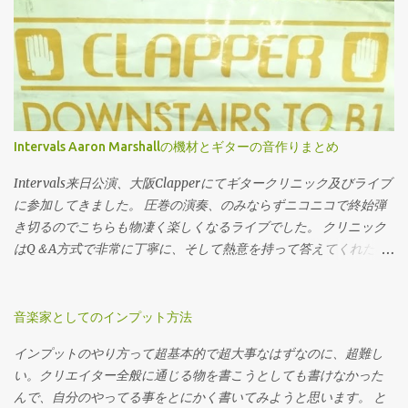
ください。 音楽理論の世界をおおまかな図 凄く大雑把な話をしま
んじゃ？と思われた方も居るかと思いますが 基本的にベースの基
す。いざその世界に行ってみて違うじゃねーか、みたいなのはい
音はE弦で44Hz、これはまぁ中々しっかり認知出来ない低さで、
ざ飛び込んでから言ってくださいね。 とりあえずこんな感じに音
通常人間の脳は二倍音でベースの音を認識しています なのでトー
楽理論の世界は広がっています まずこの世の中の音楽理論には二
タル的なブライトさの損失は割と大ダメージになります — Takt
系統あります。クラシック音楽寄りの音楽理論とジャズ寄りの音
(@Takt_musicman) 2019年3月23日 5弦ベースのメリット 五弦ベー
楽理論です。なぜこの二つが対極になるのかと言いますと。 まず
スのメリットは 弦の本数が多い 以上終了です。ほんとにこれだ
は目的の違いです。 クラシック音楽というものは四声合唱の完成
け。 低い音が欲しけりゃ別に4弦に太い弦を張れば良いし、という
Intervals Aaron Marshallの機材とギターの音作りまとめ
を目指して作られた物。 ジャズはコードという土台に対して何を
か別に弦変えなくてもちゃんとしたベースなら割と鳴るし。 スウ
即興として弾けるか、という目的で作られた物です。 この違い、
ィープとか縦移動のフレーズ、表現をしたい人。どうぞ多弦を使
Intervals来日公演、大阪Clapperにてギタークリニック及びライブ
どこに現れるかと言いますと 禁則 すなわちやってはいけない事。
ってください。 だって弦の本数が足りないとそもそもその表現が
に参加してきました。 圧巻の演奏、のみならずニコニコで終始弾
音楽として崩壊してしまうからやっ...
出来ませんから。やりたい事がそこにあるなら仕方無い。 低めで
き切るのでこちらも物凄く楽しくなるライブでした。 クリニック
開放の鳴りが二つ欲しい。まぁこれも多弦導入には悪くない理由
はQ＆A方式で非常に丁寧に、そして熱意を持って答えてくれたの
だと思います。これも弦の本数増やさないとどうにもなりませ
で非常に参考になりました。 今回は音作りと機材の部分に関して
ん。ですが選び方を間違えると開放弦特有のオープンさは失われ
本人の回答を交えながらまとめておきます。 ライブと録音の機材
ます。 あとチューニングに凝りたい人とか。 5弦がかっこいいと
の使い分けやギターの選び方などなど。 引用部分は本人の発言を
音楽家としてのインプット方法
思う。どうぞ5弦を買って下さい。憧れ、趣味、これに勝るものは
意訳した物になります、参考にどうぞ。 ライブでのセット なんせ
インプットのやり方って超基本的で超大事なはずなのに、超難し
ありません。大好きなギタリストのシグネチャーを買うのと同
地球の裏側から来てるからな笑なるべく軽くというのは意識して
い。クリエイター全般に通じる物を書こうとしても書けなかった
じ。 ただ、もしそれでバンドメンバーからキックされたらしょう
いる。ギターシステムに関してはFractalのAx-8、これをラインで
んで、自分のやってる事をとにかく書いてみようと思います。 と
がないよねって話なんですよね。 プレイング面でも、そもそもの
外に出している。ただステージ上が寂しくなるのは嫌なのでパワ