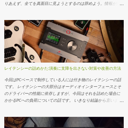
りあえず、全てを真面目に見ようとするのは辞めよう。情報が氾
構造の面でも5弦ベースは難しい面があります。 5弦ベースのデメ
ーアンプを持ち込んでいる。 Fractalのフロアモデルのみですね…
濫してる今の時代にそれは疲れるから、ザッっと見て良さそうな
リット 5弦ベースのデメリットを考えてみましょう。その為にはエ
特にラック機材も無しでした。キャビネットに関してはスラント
ら後でしっかりするを徹底してやろう。（合う合わないはあると
レべのデファクトスタンダードとなった四弦ジャズベースとの比
の金属板が横に付いているタイプでしたので恐らくこちら Mesa
思う） ピンと来たら、それを保存、後でゆったり見る。ピンと来
較は避けて通れない道です。 5弦用ネック（多弦もそう）は鳴りが
Boogie 4x12 Recto Standard Slant Cabinet/ARMOR ギターはShurを
る来ないが感性を磨く訳だから…。 あとは数を増やす為にプラット
悪い 5弦用（多弦）ネックというのは物理的に幅が増えるため、ネ
ノーマルチューニングとダウンチューニングで使い分け。サイド
フォームを使いこなして自動化を行う。ザッピングをして、仕分
ック自体の質量が大...
ギターの方はAristidiusを使い分け、ベースはDingwallの6弦5弦の
けを行うとプラットフォームのレコメンド力も変わってくるの
セットでした。（撮影禁止だったので撮れていません） パッチの
で。結局AIも使い様ですね。 あとは何気ない情報から、欲しい情
踏みかえに関してはPCからMIDIでAX-8を駆動させて全部自動でや
報を抜き取る技術が大事だなと思っています。 それでは具体例。
っている（俺は怠け者だからｗ）との事。 同期音源でドラマーに
Spotify Spotifyは結構慣れるまで時間がかかった。そもそも自分何
はクリックを送って前三人はフロアモニターで、次のツアーから
レイテンシーの詰めかた:演奏に支障を出さない対策や改善の方法
聴いてたっけ？みたいな。 なので、一通り自分の好きな音楽を再
は全員イヤーモニターにする予定らしいです。 ライブでは非常に
生して、AIを調教しつつ、以下のプレイリストを常時チェックし
今回はPCベースで制作している人には付き物のレイテンシーの話
簡素（まだClapperという小さいキャパでのワンマンというのもあ
ている。 Discover Weekly 週一更新、30曲をレコメンドしてくれ
です。 レイテンシーの大部分はオーディオインターフェースとそ
るかもしれません）なセット。 一方で最新アルバムでの音作りに
る。既にお気に入りに入れてる曲がレコメンドされる事はほぼ無
のドライバーの性能に依存しますが、今回はそれを詰めた場合に
関しては全部生アンプとクレイジーなぐらいのODという事で実機
い。 あなたのTopmix これが割と曲者で、ポップス聞きまくって
かかるPCへの負荷についての話です。 いきなり結論から言います
を使って行っているようです。 アンプでやった事をFractalに全て
Popmixを開くとお気に入り曲だらけになって酷い事になる。逆に
と、ソフトシンセであれば入出力レイテンシが併せて20msまでで
落とし込んでいるので少し大変だった～と言っていましたが、ク
久しぶりにJazz聴いたな～って時にJazz mixをチェックすると程よ
あれば楽器としての演奏性を損なわずにいられます、それ以上は
リニックでバックトラックに合わせて4曲実演してくれたのです
い感じになったりする。なのでTopmixは、更にDigを深めたい時
明確に遅れが分かってくる感じですね。逆に言うとこれより早く
が…正直PAレベルでは遜色ない音（ほぼイメージ通りの音）は出て
に開く。 キュレーターを探し出してそれを常にチェックとかはや
はマシンパワーの犠牲を払ってまで詰めなくても良いかもしれま