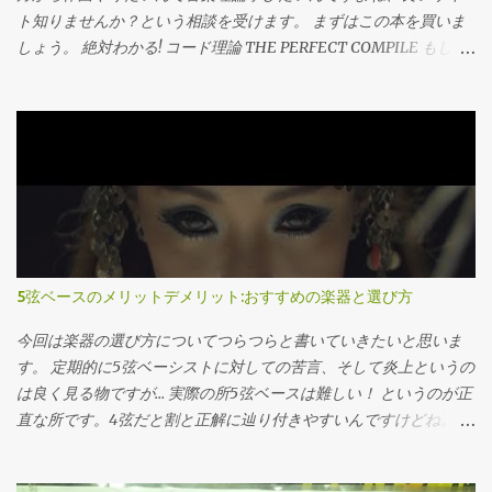
ト知りませんか？という相談を受けます。 まずはこの本を買いま
しょう。 絶対わかる! コード理論 THE PERFECT COMPILE もしく
はこの本。 サルでも分かる音楽理論［上巻］ いやぶっちゃけコー
ド理論（もしくはポピュラー音楽理論）と名の付いてる本であれ
ばなんでも大丈夫です。ネットにある有象無象に比べれば100倍マ
シです。 なぜか これはコード理論というものの特質のせいです。
別にネットの情報やライターが下手くそとかそんなんじゃないん
です。 コード理論は英語で言うa b cを学んだ直後の文形までの内
容、数学で言う四則演算の後の正の数負の数や文字式、といった
所でしょうか。 とにかく挫折しやすく、また演習量も必要な分野
なのでちゃんとした本で勉強するのが一番なのです。 なので本サ
5弦ベースのメリットデメリット:おすすめの楽器と選び方
イトでも、コード理論と呼ばれる部分に関しては一通り習った後
に改めて見返す内容の記事しか書きません(宣誓)。本当に初学者が
今回は楽器の選び方についてつらつらと書いていきたいと思いま
完全に理解出来るように書けたら有料コンテンツにします。それ
す。 定期的に5弦ベーシストに対しての苦言、そして炎上というの
ぐらいめんどくさいです。 ではこの後何を書くのかというと、音
は良く見る物ですが… 実際の所5弦ベースは難しい！ というのが正
楽理論の世界はどんな風に広がっているのや？？という所であっ
直な所です。4弦だと割と正解に辿り付きやすいんですけどね。 な
たり、どんな風に役立つのか？と言った過去の自分の疑問をまと
ので今回はメリットデメリットを見ながら5弦ベースの選び方を考
めた物となっています。 音楽理論を敬遠していた方も是非ご一読
えてみましょう。 大体この話 低音楽器でなんで音が曇ったら困る