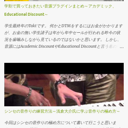
らレイテンシが恐ろしい事になりました。具体的にはKRONOSに
ソロボタン等々、下でパッチの切り替えとTUNERなりといった感
学割で買っておきたい音源プラグインまとめ～アカデミック、
１００均で購入した（恐らく中学生時代に）USB2.0以前の物を使
じ。 一個一個のエフェクトに対して1~4の操作子が割り当てられて
Educational Discount～
っていたら、16分音符ぐらいズレていました…レイテンシー5msの
いますね。 4つで足りない類のエフェクトは二ブロック分使う（恐
はずなのに…。MASCHINE付属の物に変えた瞬間圧倒的に早くな
らくプロセッサーの容量的にも）といった感じ。 上のツマミ二つ
学生最終年のTaktです。 何かとDTMをするにはお金がかかります
ったのでまずこちらを確認することをオススメします。大体皆様
はマスターとGeneralのメニューの操作用のプッシュ付きボリュー
が、お金の無い学生諸子は年がら年中セールが行われる昨今の状
付属の物を使われているかとは思うのですが、取り急...
ム。 Generalな設定は全てこちらのツマミで行います。 続いて背
況を歯噛みしながら見ているのではないかと思います。 しかし、
面。 インプットが一つ、Auxin、そしてアウトプットがステレオで
音源にはAcademic DiscountやEducational Discountと言う名の学
すね、素晴らしい。 コントロール増設用のControlinが一つに
割があります。 2割3割は当たりまえ、半額の物を存在します。 社
USB、電源スイッチがちゃんとついているのもポイント高いです。
会の荒波に出る前に買っておきたいおすすめ音源の備忘録です。
簡単な操作方法 簡単に操作方法の方を解説していきましょう。 正
気付いたら随時更新します。 オケ関係 元がたっかいので助かるや
直ちょっと怠いなというのが感想です。GE-200には余裕で負けて
つ。 Spitfire audio Chamber Strings オーケストラライブラリベン
ますね。 ただエフェクトの追加用途、ボードの足りないところを
ダーとしてはトップランナーのベンダー。 色んな事に対応出来る
補う分には悪くないのですが…。 Emptyのブロックを選ぶと、全
ChamberサイズのStringsが一番欲しいです。 Hans zimmer
てのスロットが空の状態になっています。 なのでTypeボタンを選
Percussion、Synphonicシリーズ、BBCオーケストラ… 僕も今メイ
ぶ事で全てのエフェクトを選べます。 ここの部分が総当たりにな
ンで使ってるし今後も拡張するつもり。セールがGWとBFか年末の
っているので、結構目的のエフェクトまで到達するのが大変で
数日間のセールしかないし、個々の製品で最大40％オフ、コレク
シンセの音作りの練習方法～浅倉大介氏に学ぶ音作りの極め方～
す。そのまま一定時間置いているとそのエフェクトが選ばれま
ションで60％オフ。ただこれも製品によっては下げ幅低い事も多
す。 今回はアンプヘッドを選択それぞれのツマ...
い。学割は30％オフ。コレクション、単一製品問わず。セール価
今回はシンセの音作りの極め方について書いて行こうと思いま