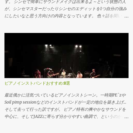
格にはかからないです。 セールで欲しいセットが値引きになれば
す。 シンセで簡単にサウンドメイクは出来るよ～という状態の人
良いけど、緊急で欲しいとかなれば学割でさっと買った方が良い
が、シンセマスターだったりシンセのエディットを1つ自分の強み
と思います Cinesample 割と大本命、オーケストラライブラリのベ
にしたいなと思う方向けの内容となっています。 色々話を聞いた
ンダー。 日本ではあんまり知名度は無いけど、ハッキリ音の近い
り、自分の経験と照らし合わせた部分も多いのですが シンセの道
感じです。日本の劇伴のサウンドは多分こっちの方が近いと思い
のプロを参考にさせて頂こうという事でこちらの動画を主に取り
ます。 太っ腹にいつでも50%オフするよ、という事で…使わせて
上げていきます。 松武さんが浅倉大介さんのスタジオにお邪魔し
貰おうと思っています。 セールでも40％ですから、半額ならスト
ている物ですね。（最初の10分はお二人がシンセでキャッキャと
リングス音源でも250$で買えてしまいます。 ストリングス、金
してるだけです）ここで色んな極意を離してくれているので見て
管、木管で揃えても7万弱でなんとかなるんじゃなかろうか。
行きたいと思います。 シンセの説明書は最初から最後まで読め シ
Heavyocity HeavyocityはKomplete Ultimateにも多数収録されて
ンセの説明書、どうしても分厚くて読む気にならなかったり、あ
いるシネマティック系のメーカー。 DAMAGEを始めプロも多く使
る程度慣れてくると触ってるだけで大体の操作方法が分かってし
うプラグインが沢山あります。 DAMAGE、AEON、GRAVITY、
まうので読まなかったりしまぜんか？？ 浅倉大介氏曰くシンセの
ピアノインストバンドおすすめ:8選
Mosaic KEYS、Mastersessionなど 劇伴、シネマティック系シンセ
説明書は最初から最後まで読め！との事でした。 これの理由とし
の音源が多いです。 Heavyocityはサマーセールとして50％オフの
ては特に海外のディベロッパーの説明書に多いのですが、その機
最近俄かに活気づいているピアノインストシーン。一時期PE`zや
セールを行います。 ただKomp...
種のクセだったり美味しい所、Tipsまで書いてある物も多くある
Soil pimp sessionなどのインストバンドが一定の地位を築き上げ…
というのが一点。 もう一つは思わぬ機能などからインスピレーシ
そして去って行った訳ですが。 ピアノ特有の爽やかなサウンドを
ョンが湧く事もあるから、という事。シーケンサーで敢えてプロ
中心に、そしてJAZZに寄らず分かりやすい曲調で、というのが日
グラムした音をDAWに取り込んだりって事もあるらしいです。
本国内のピアノインストの特徴でしょうか。昔で言うイージーリ
で、大事なポイントとして最初から読んで、もう一度読んで、そ
スニング感というか…好きな人は好きだろうな、というのと、あと