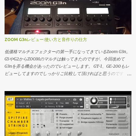
ました。 アンプ 最新...
っていない。僕は属人的な情報は基本Twitterの雑多な中から探す
せん。 きっかけ PCベースの制作に完全移行して以降(2008あたり
のが好きなので、そこで誰かのレコメンドとかPlaylistを見れば良
から制作やってる人間とは思えない発言)PC自体の問題か、はたま
いので。 一通り自分の好きな音楽を再生、の段階で自分のリファ
たソフトウェアの相性の問題か、CPUのオーディオ処理(正確に言
レンスリストを作ってしまっても良いと思う。 僕のリファレンス
うとグラフィックで負荷がかかった場合の処理)に不安定な部分が
プレイリストはこちら Youtube Youtubeは複垢運用していて、なる
あったために、CPUに対しての負荷を色々試していました。その
ZOOM G3nレビュー:使い方と音作りの仕方
べく音楽に関する情報、tipsを調べたいアカウントはそれだけを。
中でCPUメーター側にはあまり現れないのですがレイテンシーを
完全に趣味の野球の動画とかは別アカウント運用している。（最
比較的大きめにIF側の設定を弄ると比較的負荷に対して強くなる
低価格マルチエフェクターの第一手になってきているZoom G3n。
近シークレットモードでやるとお気に入りが汚染されないと聞い
といった事例がありました。 CPUメーターにはいまいち表れてい
G5やG2からZOOMのマルチは触ってきたのですが、今回改めて
た。）プラットフォーム側のおススメが強い状況が更に続いてい
なかったということと、折角入出力で4msに抑えられているのだ
G3nを弄る機会があったのでレビューします。 GT-1、GE-200もレ
る中でいつまでこの手法が役に立つか分からないが… 良いかもと
から最速にしとこうか、程度のいい加減な設定をしていました。
ビューしてますのでしっかりご比較して頂ければと思うのです
思...
今回改めてレイテンシーの詰めかたと、おおよその目安を書いて
が、一概にどれが一番とは言えない…良さの裏には難がある価格帯
行こうかなと。 正直な話を言うとダイレクトモニタリング出来る
だなぁと思います。 勿論最初の一機だったり、便利屋として使う
環境というのは十二分に揃っているので、あまり必要の無い話で
にはこの上ない性能を各社出しています。（僕が高校生の時では
はあるのですが、久しぶりに触ったHalion sonic SEの音が存外よ
考えられない） なので安心してエントリー機を買って頂ければと
ろしく、改善して以降ソフトシンセの割合を増やしても良いかな
思います。ではレビューに参ります。 概観 ズームG3、B3から続く
ぁと思い始めている所でございます。 レイテンシーを詰める前に
ストンプが連結された筐体をイメージさせる設計思想はそのまま
確認したいこと そのUSBケーブル、大丈夫か？？ 僕の最初のトラ
ですね。3フットスイッチ、そしてその下にもスクロール用のフッ
ップはこれでした。やったら安いor太古のケーブルを使っていた
トスイッチが三つあります。 上のFS1~3でエフェクトのオンオフ、