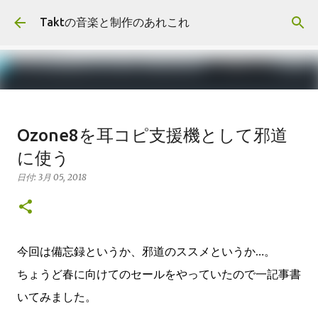
スキップしてメイン コンテンツに移動
Taktの音楽と制作のあれこれ
報告:First EP"Duality"リリースし
Ozone8を耳コピ支援機として邪道
ました
に使う
日付:
11月 10, 2018
報告
日付:
3月 05, 2018
0
今回は備忘録というか、邪道のススメというか…。
ちょうど春に向けてのセールをやっていたので一記事書
いてみました。